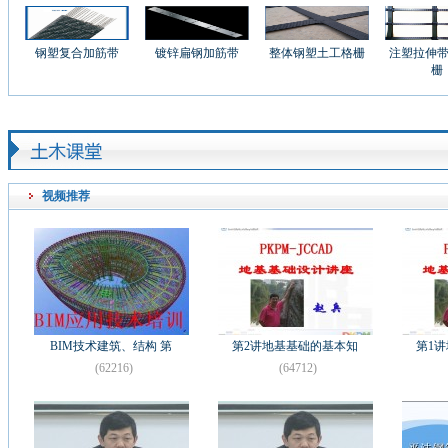
钢塑复合加筋带
镀锌扁钢加筋带
整体钢塑土工格栅
注塑拉伸
栅
视频推荐
BIM技术建筑、结构 第
第2讲地基基础的基本知
第1
(62216)
(64712)