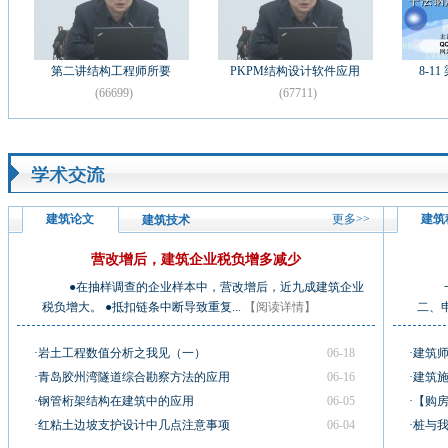
第二讲结构工程师所要
PKPM结构设计软件应用
8-1
(66699)
(67711)
建筑论文
更多>>
建筑
建筑技术
营改增后，建筑企业税负增多减少
●在抽样调查的企业样本中，营改增后，近九成建筑企业
一、
税负增大。 ●抵扣链条中断导致重复...
【阅读详情】
二、
·岩土工程数值分析之我见（一）
06-18
·建筑
·青岛胶州湾隧道综合勘察方法的应用
06-16
·建筑
·钢管桁架结构在建筑中的应用
06-05
·【购
·红粘土边坡支护设计中几点注意事项
06-04
·桩与