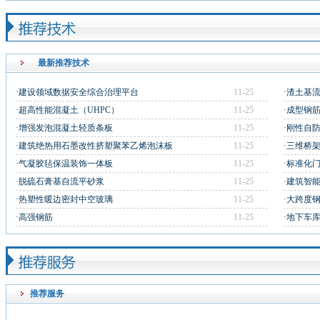
最新推荐技术
·建设领域数据安全综合治理平台
11-25
·渣土基
·超高性能混凝土（UHPC）
11-25
·成型钢
·增强发泡混凝土轻质条板
11-25
·刚性自
·建筑绝热用石墨改性挤塑聚苯乙烯泡沫板
11-25
·三维桥
·气凝胶毡保温装饰一体板
11-25
·标准化
·脱硫石膏基自流平砂浆
11-25
·建筑智
·热塑性暖边密封中空玻璃
11-25
·大跨度
·高强钢筋
11-25
·地下车
推荐服务