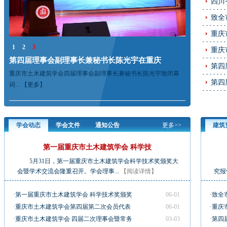
四川
致全
重庆
1
2
3
重庆
第四届理事会副理事长兼秘书长陈光宇在重庆
重庆市土木
第四
多】
重庆市土木建筑学会四届理事会副理事长兼秘书长陈光宇致闭幕
3月23日上午
第四
词...
【更多】
筑工程职业学院
学会动态
学会文件
通知公告
更多>>
建筑
第一届重庆市土木建筑学会 科学技
5月31日，第一届重庆市土木建筑学会科学技术奖颁奖大
国
会暨学术交流会隆重召开。学会理事...
【阅读详情】
究报
·第一届重庆市土木建筑学会 科学技术奖颁奖
06-01
·致
·重庆市土木建筑学会第四届第二次会员代表
06-01
·重
·重庆市土木建筑学会 四届二次理事会暨常务
03-03
·第