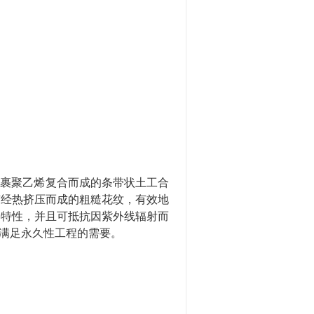
外裹聚乙烯复合而成
的
条带状土工合
有经热挤压而成的粗糙花纹，有效地
学特性
，并且可
抵抗
因
紫外线辐射而
满足永久性工程的需要。