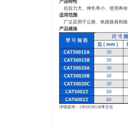
产品特性
抗
拉力大、
伸长率
小、
使用
寿命
适用范围
广泛应用于
公路、铁路路肩
和
路
产品规格
详情咨询：13018336138李主任