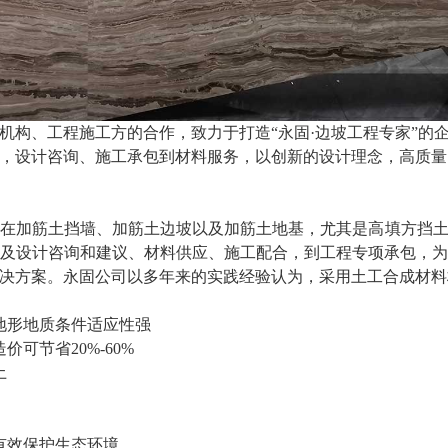
机构、工程施工方的合作，致力于打造“永固·边坡工程专家”的
，设计咨询、施工承包到材料服务，以创新的设计理念，高质量
在
加筋
土
挡墙
、
加筋
土
边坡
以及
加筋
土
地基
，尤其是高填方挡
及设计咨询和建议、材料供应、施工配合，到工程专项承包，
决方案。
永固公司以多年来的实践经验认为，采用土工合成材料
地形
地质条件适应性强
造价
可节
省20%-60%
土
有效保护生态环境