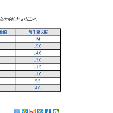
高大的填方支挡
工程
。