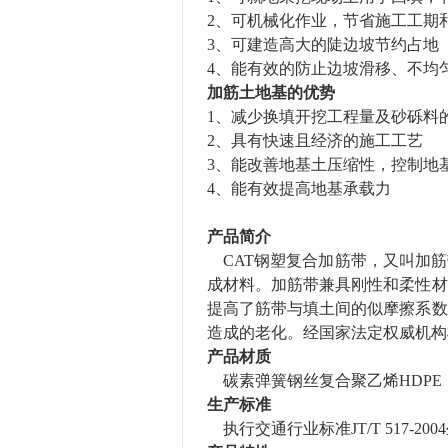
2、
可
机械化作业
，节
省施工
工期
3、可建造高大的陡边坡节约占地
4、
能有效的防止边坡滑移、不均
加筋
土
地基的
优势
1、减少换填开挖工程量及砂砾料
2、
具有
快速且经济的施工工艺
3、
能
改善地基土压缩性，控制地
4、
能
有效提高地基承载力
产品简介
CAT
钢塑复合加筋带，又叫
加筋
成材料。加筋带
兼具
刚性和柔性材
提高了筋带
与填土间的
似摩擦系数
造成的老化
。
经国家法定权威机构
产品材质
碳素弹簧钢丝复合聚乙烯
HD
PE
生产标准
执行交通行业标准JT/T 517-20