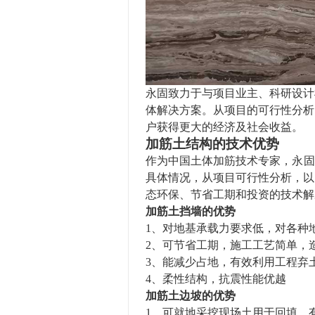
永固致力于与项目业主、科研设计
体解决方案。从项目的可行性分析
户获得更大的经济及社会收益。
加筋土结构的技术优势
作为中国土体加筋技术专家，
永固
具体情况
，从项目可行性分析，以
态环保、
节省
工期
和投资的技术解
加筋
土
挡墙的
优势
1、
对
地基承载力要求低，对各种
2、
可
节省工期，
施工
工艺简单，
3、能减少占地，有效利用工程弃
4、柔性结构，抗震性能优越
加筋
土
边坡的
优势
1、可就地采挖现场土用于回填，