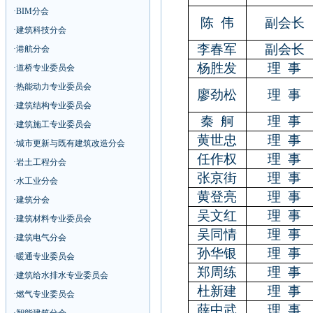
·
BIM分会
陈
伟
副会长
·
建筑科技分会
李春军
副会长
·
港航分会
杨胜发
理 事
·
道桥专业委员会
·
热能动力专业委员会
廖劲松
理 事
·
建筑结构专业委员会
秦
舸
理
事
·
建筑施工专业委员会
黄世忠
理
事
·
城市更新与既有建筑改造分会
任作权
理
事
·
岩土工程分会
张京街
理
事
·
水工业分会
黄登亮
理
事
·
建筑分会
吴文红
理
事
·
建筑材料专业委员会
吴同情
理
事
·
建筑电气分会
孙华银
理
事
·
暖通专业委员会
郑周练
理
事
·
建筑给水排水专业委员会
杜新建
理
事
·
燃气专业委员会
薛中武
理
事