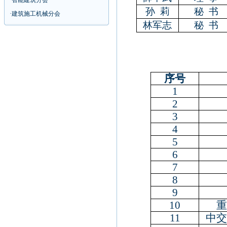
·
智能建筑分会
孙
莉
秘
书
·
建筑施工机械分会
林军志
秘
书
序号
1
2
3
4
5
6
7
8
9
10
重
11
中交