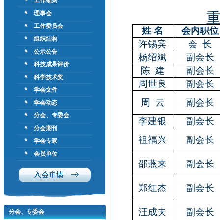
工作细则
理事会
工作委员会
姓 名
会内职位
组织结构
许锡宾
会
长
公示公告
杨绍斌
副会长
科技成果评价
陈
建
副会长
科学技术奖
周世良
副会长
学会文件
周
云
副会长
学会动态
分会、专委会
李建银
副会长
分会期刊
祖福兴
副会长
学会专家
会员单位
邵燕来
副会长
郑红杰
副会长
汪成夫
副会长
分会、专委会