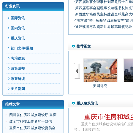
·第四届理事会理事长刘汉龙院士在
行业资讯
·第四届理事会副理事长兼秘书长陈
·新西兰华裔移民主持建设全球最高
国际资讯
·“南京眼”步行桥获第32届桥梁界“诺
·迪拜或将再次刷新世界最高建筑纪
国内资讯
重庆资讯
推荐图文
部门文件/通知
考培信息
政策法规
政策解读
美国得克
图片新闻
重庆建筑资讯
推荐文章
四川省住房和城乡建设厅 重庆
重庆市住房和城
致全市科技工作者的一封信
重庆市住房城乡建设领域推广应用新技
重庆市住房和城乡建设委员会
号...
【阅读详情】