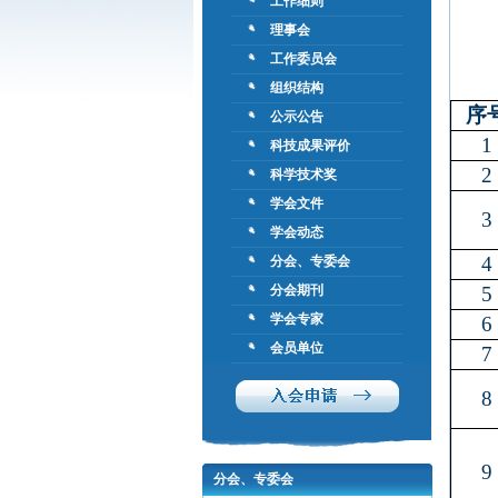
工作细则
理事会
工作委员会
组织结构
序
公示公告
1
科技成果评价
2
科学技术奖
学会文件
3
学会动态
4
分会、专委会
分会期刊
5
学会专家
6
会员单位
7
8
9
分会、专委会