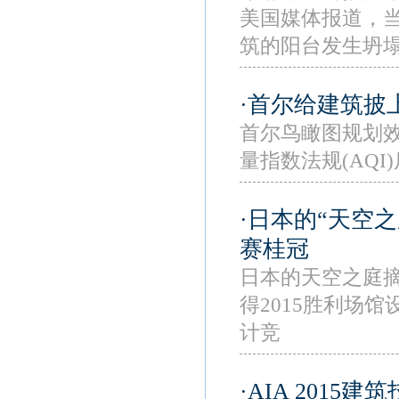
美国媒体报道，当
筑的阳台发生坍
·首尔给建筑披
首尔鸟瞰图规划效
量指数法规(AQ
·日本的“天空之
赛桂冠
日本的天空之庭摘
得2015胜利场
计竞
·AIA 2015建