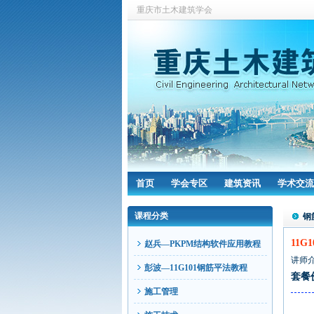
重庆市土木建筑学会
首页
学会专区
建筑资讯
学术交流
课程分类
钢
11G
赵兵—PKPM结构软件应用教程
讲师
彭波—11G101钢筋平法教程
套餐
施工管理