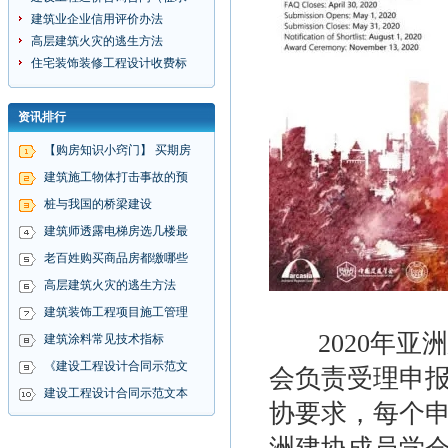
建筑业企业信用评价办法
高层建筑火灾的逃生方法
住宅装饰装修工程设计收费标
资讯排行
【购房知识小窍门】 买期房
建筑施工物体打击事故的预
桩与我国的桥梁建设
建筑师透露电梯房选几楼最
老百姓购买商品房都缴哪些
高层建筑火灾的逃生方法
建筑装饰工程项目施工管理
2020年亚
建筑涂料常见技术指标
《建设工程设计合同示范文
会负责受理申
建设工程设计合同示范文本
协要求，每个