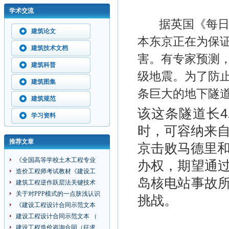
学术交流
据英国《每日
建筑论文
本东京正在为保
建筑技术文档
害。有专家预测，
建筑科普
级地震。为了防
建筑图集
条巨大的地下隧
建筑规范
该这条隧道长4
学习资料
时，可容纳来自
推荐文章
京击败马德里和
《全国高等学校土木工程专业
办权，期望通
造价工程师考试教材《建设工
岛核电站事故
建筑工程逆作跃层法关键技术
关于对PPP模式的一点肤浅认识
挑战。
《建设工程设计合同示范文本
建设工程设计合同示范文本 （
建设工程造价咨询合同（征求