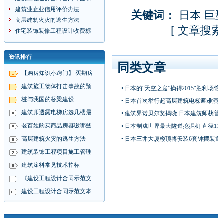
建筑业企业信用评价办法
关键词：
日本
巨
高层建筑火灾的逃生方法
[
文章搜
住宅装饰装修工程设计收费标
资讯排行
同类文章
【购房知识小窍门】 买期房
建筑施工物体打击事故的预
• 日本的“天空之庭”摘得2015“胜利场
桩与我国的桥梁建设
• 日本首次举行超高层建筑电梯避难
建筑师透露电梯房选几楼最
• 建筑界诺贝尔奖揭晓 日本建筑师获
老百姓购买商品房都缴哪些
• 日本制成世界最大隧道挖掘机 直径1
高层建筑火灾的逃生方法
• 日本三井大厦楼顶将安装6套钟摆装
建筑装饰工程项目施工管理
建筑涂料常见技术指标
《建设工程设计合同示范文
建设工程设计合同示范文本