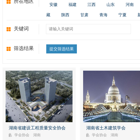
所在地区
安徽
福建
江西
山东
河南
藏
陕西
甘肃
青海
宁夏
关键词
筛选结果
提交筛选结果
湖南省建设工程质量安全协会成立于
湖南省土木建筑学会是由湖南省
湖南省建设工程质量安全协会
湖南省土木建筑学会
2000年，经省民政厅批准成立，具有
木建筑科学技术工作者和相关单
学会协会 湖南
学会协会 湖南