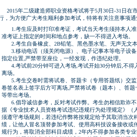
2015年二级建造师职业资格考试将于5月30日-31日
行，为方便广大考生顺利参加考试，特将有关注意事项通
1.考生应及时打印准考证，考试当天考生须持本人
准考证上指定的时间和地点参考，缺一不得进入考场。
2.考生自备橡皮、2B铅笔、黑色墨水笔、无声无文
3.移动电话（须关闭电源）、电子记事本等电子设备
指定位置,严禁带至座位，一经发现，作违纪处理。
4.考试前20分钟可进入考场,考试开始30分钟后,不得
离场。
5.考生交卷时需将试卷、答题卡（专用答题纸）交
卷签名表上签字后方可离场,严禁将试卷（题本）、答题
等带出考场。
6.倡导诚信参考，反对考试作弊。考生勿相信欺诈
据《专业技术人员资格考试违纪违规行为处理规定》（人
须遵守考场规则，若违纪作弊将按规定给予其取消当次
绩，让他人冒名顶替参加考试、使用高科技设备接收或
规行为，将取消全部科目成绩，2年内不得参加各类专