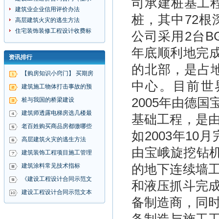
司承建桩基工程
建筑业企业信用评价办法
桩，其中72根
高层建筑火灾的逃生方法
住宅装饰装修工程设计收费标
公司采用2台BG
年底顺利地完成
资讯排行
的北部，是占地
【购房知识小窍门】 买期房
中心。目前世
建筑施工物体打击事故的预
2005年由德
桩与我国的桥梁建设
建筑师透露电梯房选几楼最
基础工程，是
老百姓购买商品房都缴哪些
如2003年10
高层建筑火灾的逃生方法
由宝峨旋挖钻机
建筑装饰工程项目施工管理
的地下连续墙
建筑涂料常见技术指标
《建设工程设计合同示范文
和液压抓斗完
建设工程设计合同示范文本
备制造商，同