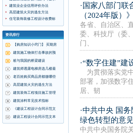
·国家八部门联
建筑业企业信用评价办法
高层建筑火灾的逃生方法
（2024年版）
住宅装饰装修工程设计收费标
各省、自治区、
委、科技厅（委
资讯排行
门、
【购房知识小窍门】 买期房
建筑施工物体打击事故的预
·“数字住建”
桩与我国的桥梁建设
建筑师透露电梯房选几楼最
为贯彻落实党中
老百姓购买商品房都缴哪些
部署，加强数字
高层建筑火灾的逃生方法
居、韧
建筑装饰工程项目施工管理
建筑涂料常见技术指标
·中共中央 国
《建设工程设计合同示范文
建设工程设计合同示范文本
绿色转型的意
中共中央国务院关